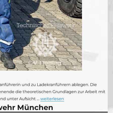
ranführerin und zu Ladekranführern ablegen. Die
nende die theoretischen Grundlagen zur Arbeit mit
„Fünf neue Ladekranführende ausge
nd unter Aufsicht …
weiterlesen
rwehr München