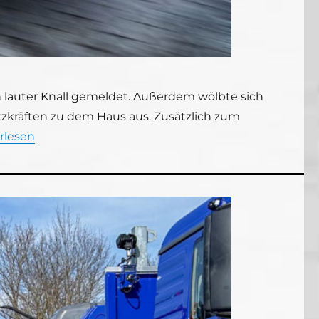
 lauter Knall gemeldet. Außerdem wölbte sich
atzkräften zu dem Haus aus. Zusätzlich zum
atz für Fachberater und Baufachberater“
rlesen