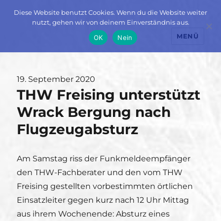
Diese Website benutzt Cookies. Wenn du die Website weiter
nutzt, gehen wir von deinem Einverständnis aus.
MENÜ
OK
Nein
Veröffentlicht
19. September 2020
THW Freising unterstützt
am
Wrack Bergung nach
Flugzeugabsturz
Am Samstag riss der Funkmeldeempfänger
den THW-Fachberater und den vom THW
Freising gestellten vorbestimmten örtlichen
Einsatzleiter gegen kurz nach 12 Uhr Mittag
aus ihrem Wochenende: Absturz eines