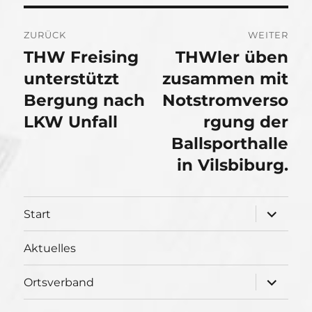
Beitragsnavigation
ZURÜCK
WEITER
THW Freising
THWler üben
Vorheriger
Nächster
Beitrag:
unterstützt
Beitrag:
zusammen mit
Bergung nach
Notstromverso
LKW Unfall
rgung der
Ballsporthalle
in Vilsbiburg.
Unterme
Start
öffnen
Aktuelles
Unterme
Ortsverband
öffnen