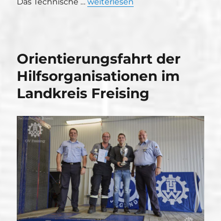
„Feuerwehr Infotage 2018“
Das Technische …
weiterlesen
Orientierungsfahrt der
Hilfsorganisationen im
Landkreis Freising