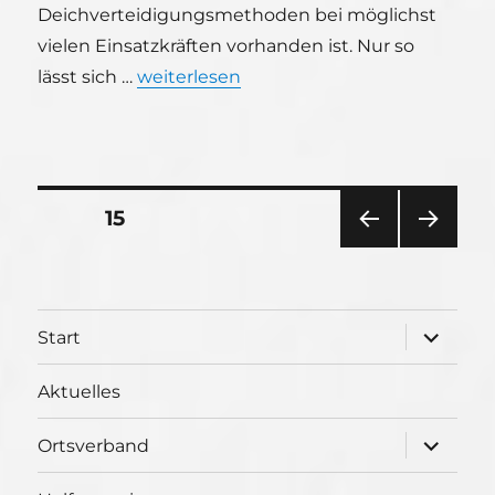
Deichverteidigungsmethoden bei möglichst
vielen Einsatzkräften vorhanden ist. Nur so
„Bereichsausbildung Deichverteidigung
lässt sich …
weiterlesen
Seitennummerierung
SEITE
15
VOR
NÄC
der
HERI
HSTE
GE
SEIT
Beiträge
SEIT
E
Unterme
Start
E
öffnen
Aktuelles
Unterme
Ortsverband
öffnen